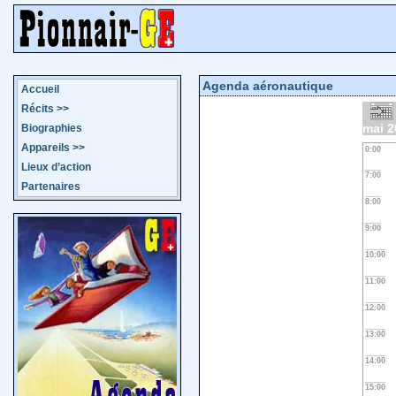
Agenda aéronautique
Accueil
Récits
>>
mai 2
Biographies
Appareils
>>
0:00
Lieux d’action
7:00
Partenaires
8:00
9:00
10:00
11:00
12:00
13:00
14:00
15:00