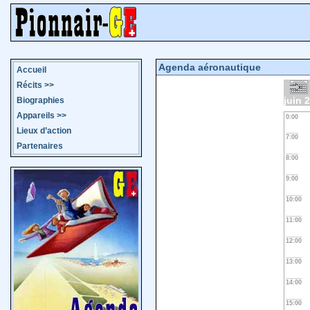
Agenda aéronautique
Accueil
Récits
>>
juin 
Biographies
Appareils
>>
0:00
Lieux d’action
7:00
Partenaires
8:00
9:00
10:00
11:00
12:00
13:00
14:00
15:00