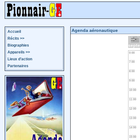
Agenda aéronautique
Accueil
Récits
>>
sept
Biographies
Appareils
>>
0:00
Lieux d’action
7:00
Partenaires
8:00
9:00
10:00
11:00
12:00
13:00
14:00
15:00