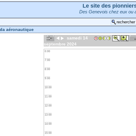
Le site des pionnie
Des Genevois chez eux ou a
da aéronautique
samedi 14
septembre 2024
0:00
7:00
8:00
9:00
10:00
11:00
12:00
13:00
14:00
15:00