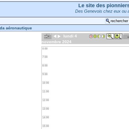
Le site des pionnie
Des Genevois chez eux ou a
da aéronautique
lundi 4
novembre 2024
0:00
7:00
8:00
9:00
10:00
11:00
12:00
13:00
14:00
15:00