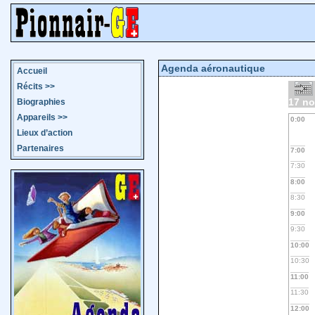
Agenda aéronautique
Accueil
Récits
>>
17 n
Biographies
Appareils
>>
0:00
Lieux d’action
Partenaires
7:00
7:30
8:00
8:30
9:00
9:30
10:00
10:30
11:00
11:30
12:00