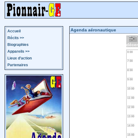
Agenda aéronautique
Accueil
Récits
>>
déce
Biographies
Appareils
>>
0:00
Lieux d’action
7:00
Partenaires
8:00
9:00
10:00
11:00
12:00
13:00
14:00
15:00