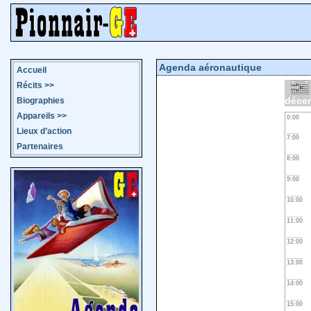
Agenda aéronautique
Accueil
Récits
>>
déce
Biographies
Appareils
>>
0:00
Lieux d’action
7:00
Partenaires
8:00
9:00
10:00
11:00
12:00
13:00
14:00
15:00