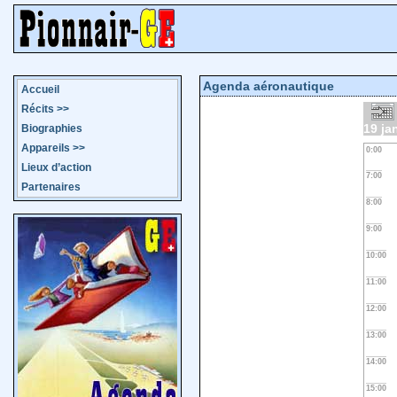
Agenda aéronautique
Accueil
Récits
>>
19 ja
Biographies
Appareils
>>
0:00
Lieux d’action
7:00
Partenaires
8:00
9:00
10:00
11:00
12:00
13:00
14:00
15:00