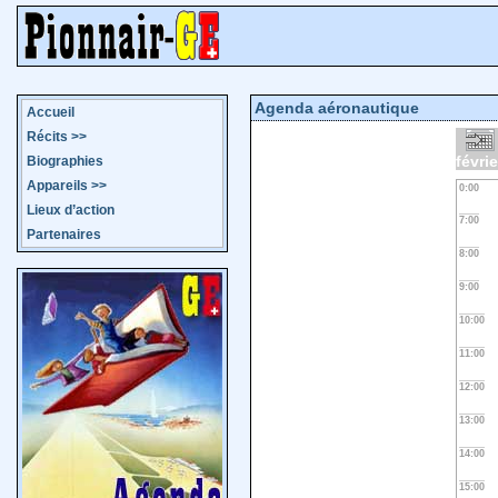
Agenda aéronautique
Accueil
Récits
>>
févri
Biographies
Appareils
>>
0:00
Lieux d’action
7:00
Partenaires
8:00
9:00
10:00
11:00
12:00
13:00
14:00
15:00