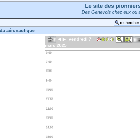
Le site des pionnie
Des Genevois chez eux ou a
da aéronautique
vendredi 7
mars 2025
0:00
7:00
8:00
9:00
10:00
11:00
12:00
13:00
14:00
15:00