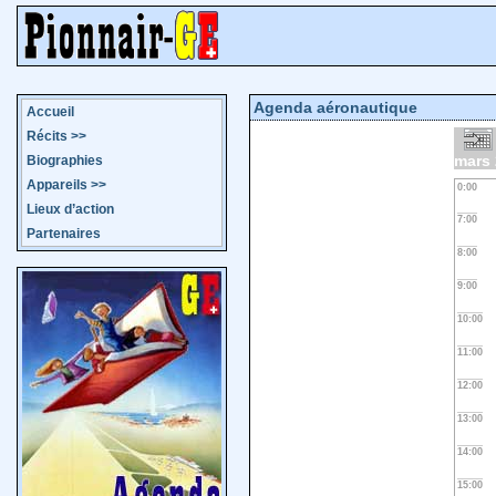
Agenda aéronautique
Accueil
Récits
>>
mars
Biographies
Appareils
>>
0:00
Lieux d’action
7:00
Partenaires
8:00
9:00
10:00
11:00
12:00
13:00
14:00
15:00