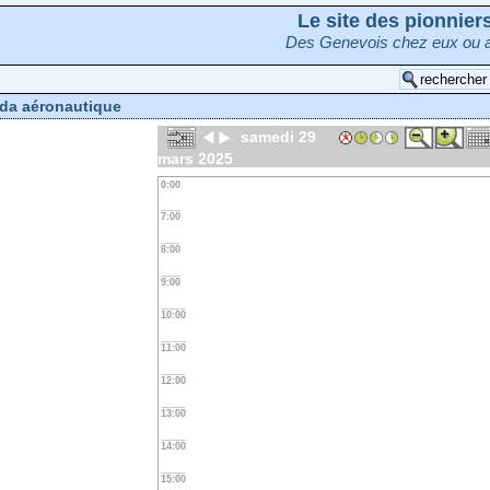
Le site des pionnie
Des Genevois chez eux ou a
da aéronautique
samedi 29
mars 2025
0:00
7:00
8:00
9:00
10:00
11:00
12:00
13:00
14:00
15:00