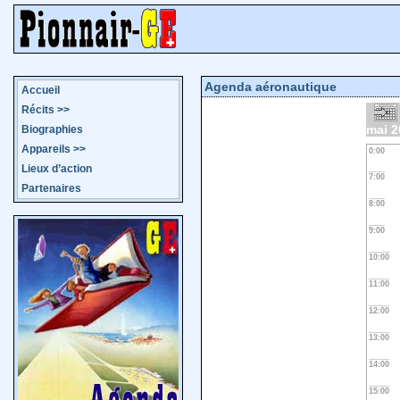
Agenda aéronautique
Accueil
Récits
>>
mai 2
Biographies
Appareils
>>
0:00
Lieux d’action
7:00
Partenaires
8:00
9:00
10:00
11:00
12:00
13:00
14:00
15:00