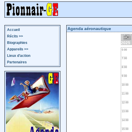
Agenda aéronautique
Accueil
Récits
>>
2025
Biographies
Appareils
>>
0:00
Lieux d’action
7:00
Partenaires
8:00
9:00
10:00
11:00
12:00
13:00
14:00
15:00