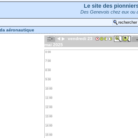
Le site des pionnie
Des Genevois chez eux ou a
da aéronautique
vendredi 23
mai 2025
0:00
7:00
8:00
9:00
10:00
11:00
12:00
13:00
14:00
15:00