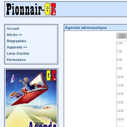
Agenda aéronautique
Accueil
Récits
>>
Biographies
0:00
Appareils
>>
7:00
Lieux d’action
Partenaires
8:00
9:00
10:00
11:00
12:00
13:00
14:00
15:00