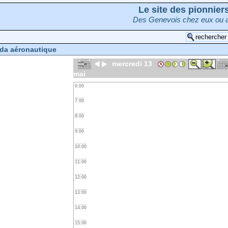
Le site des pionnie
Des Genevois chez eux ou a
da aéronautique
mercredi 13
mai
0:00
7:00
8:00
9:00
10:00
11:00
12:00
13:00
14:00
15:00