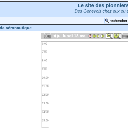
Le site des pionnie
Des Genevois chez eux ou a
da aéronautique
lundi 18 mai
0:00
7:00
8:00
9:00
10:00
11:00
12:00
13:00
14:00
15:00