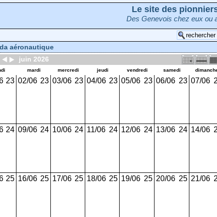
Le site des pionnie
Des Genevois chez eux ou a
da aéronautique
juin 2026
ndi
mardi
mercredi
jeudi
vendredi
samedi
dimanch
6
23
02/06
23
03/06
23
04/06
23
05/06
23
06/06
23
07/06
6
24
09/06
24
10/06
24
11/06
24
12/06
24
13/06
24
14/06
6
25
16/06
25
17/06
25
18/06
25
19/06
25
20/06
25
21/06