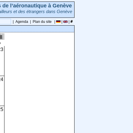
rs de l’aéronautique à Genève
illeurs et des étrangers dans Genève
|
Agenda
|
Plan du site
|
|
|
e
23
24
25