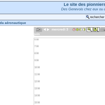
Le site des pionnie
Des Genevois chez eux ou a
da aéronautique
mercredi 3
juin
0:00
7:00
8:00
9:00
10:00
11:00
12:00
13:00
14:00
15:00