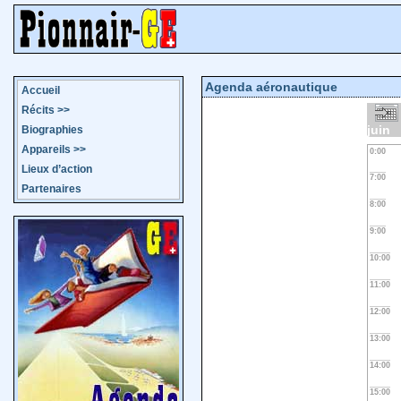
Agenda aéronautique
Accueil
Récits
>>
juin
Biographies
Appareils
>>
0:00
Lieux d’action
7:00
Partenaires
8:00
9:00
10:00
11:00
12:00
13:00
14:00
15:00