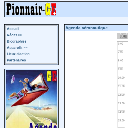
Agenda aéronautique
Accueil
Récits
>>
Biographies
0:00
Appareils
>>
7:00
Lieux d’action
Partenaires
8:00
9:00
10:00
11:00
12:00
13:00
14:00
15:00