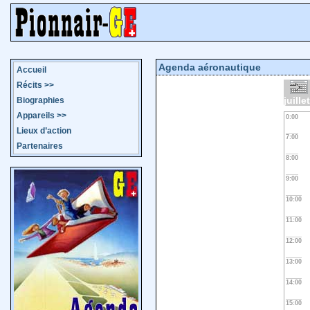
Agenda aéronautique
Accueil
Récits
>>
juille
Biographies
Appareils
>>
0:00
Lieux d’action
7:00
Partenaires
8:00
9:00
10:00
11:00
12:00
13:00
14:00
15:00