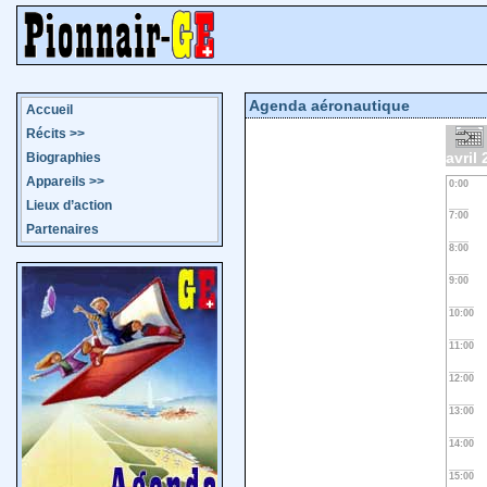
Agenda aéronautique
Accueil
Récits
>>
avril
Biographies
Appareils
>>
0:00
Lieux d’action
7:00
Partenaires
8:00
9:00
10:00
11:00
12:00
13:00
14:00
15:00