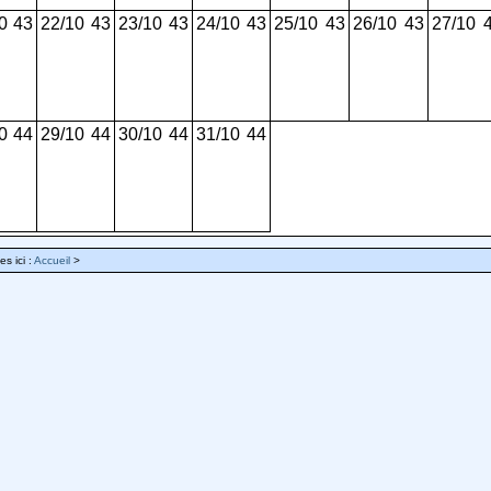
0
43
22/10
43
23/10
43
24/10
43
25/10
43
26/10
43
27/10
0
44
29/10
44
30/10
44
31/10
44
es ici :
Accueil
>