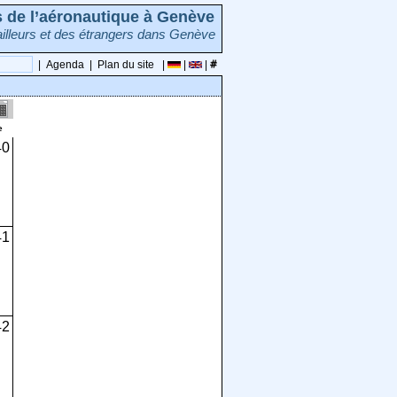
rs de l’aéronautique à Genève
illeurs et des étrangers dans Genève
|
Agenda
|
Plan du site
|
|
|
e
40
41
42