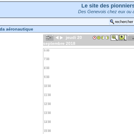
Le site des pionnie
Des Genevois chez eux ou a
da aéronautique
jeudi 20
septembre 2018
0:00
7:00
8:00
9:00
10:00
11:00
12:00
13:00
14:00
15:00