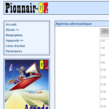
Agenda aéronautique
Accueil
Récits
>>
nove
Biographies
Appareils
>>
0:00
Lieux d’action
7:00
Partenaires
8:00
9:00
10:00
11:00
12:00
13:00
14:00
15:00