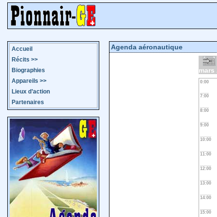
Agenda aéronautique
Accueil
Récits
>>
mars
Biographies
Appareils
>>
0:00
Lieux d’action
7:00
Partenaires
8:00
9:00
10:00
11:00
12:00
13:00
14:00
15:00