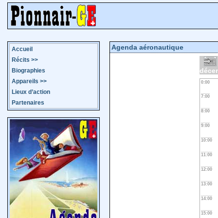
Agenda aéronautique
Accueil
Récits
>>
déce
Biographies
Appareils
>>
0:00
Lieux d’action
7:00
Partenaires
8:00
9:00
10:00
11:00
12:00
13:00
14:00
15:00