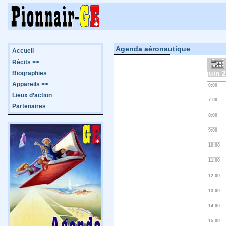
Agenda aéronautique
Accueil
Récits
>>
juin 
Biographies
Appareils
>>
0:00
Lieux d’action
7:00
Partenaires
8:00
9:00
10:00
11:00
12:00
13:00
14:00
15:00