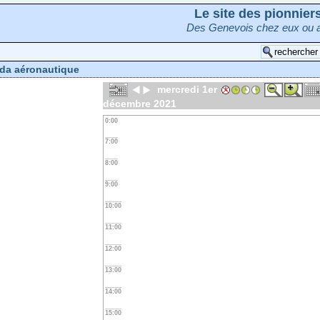
Le site des pionnie
Des Genevois chez eux ou a
da aéronautique
mercredi 1er
décembre 2021
0:00
7:00
8:00
9:00
10:00
11:00
12:00
13:00
14:00
15:00