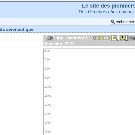
Le site des pionnie
Des Genevois chez eux ou a
da aéronautique
mercredi 8
décembre 2021
0:00
7:00
8:00
9:00
10:00
11:00
12:00
13:00
14:00
15:00