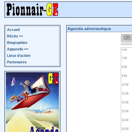
Agenda aéronautique
Accueil
Récits
>>
déce
Biographies
Appareils
>>
0:00
Lieux d’action
7:00
Partenaires
8:00
9:00
10:00
11:00
12:00
13:00
14:00
15:00