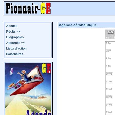
Agenda aéronautique
Accueil
Récits
>>
avril
Biographies
Appareils
>>
0:00
Lieux d’action
7:00
Partenaires
8:00
9:00
10:00
11:00
12:00
13:00
14:00
15:00