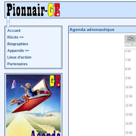
Agenda aéronautique
Accueil
Récits
>>
mai 2
Biographies
Appareils
>>
0:00
Lieux d’action
7:00
Partenaires
8:00
9:00
10:00
11:00
12:00
13:00
14:00
15:00