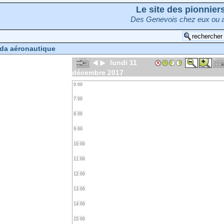
Le site des pionnie
Des Genevois chez eux ou a
da aéronautique
lundi 11
décembre 2017
0:00
7:00
8:00
9:00
10:00
11:00
12:00
13:00
14:00
15:00