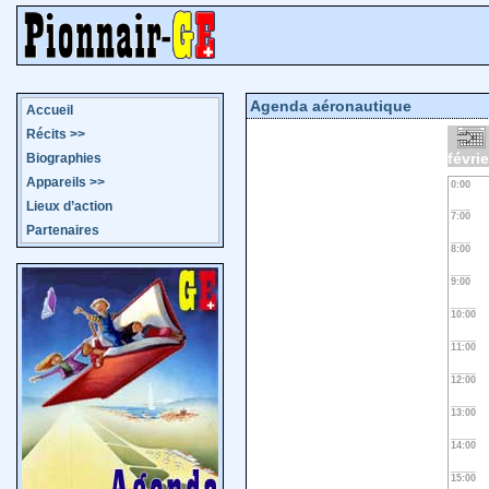
Agenda aéronautique
Accueil
Récits
>>
févri
Biographies
Appareils
>>
0:00
Lieux d’action
7:00
Partenaires
8:00
9:00
10:00
11:00
12:00
13:00
14:00
15:00