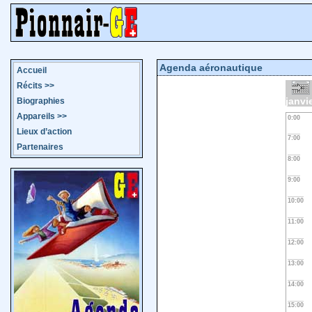
Agenda aéronautique
Accueil
Récits
>>
janvi
Biographies
Appareils
>>
0:00
Lieux d’action
7:00
Partenaires
8:00
9:00
10:00
11:00
12:00
13:00
14:00
15:00