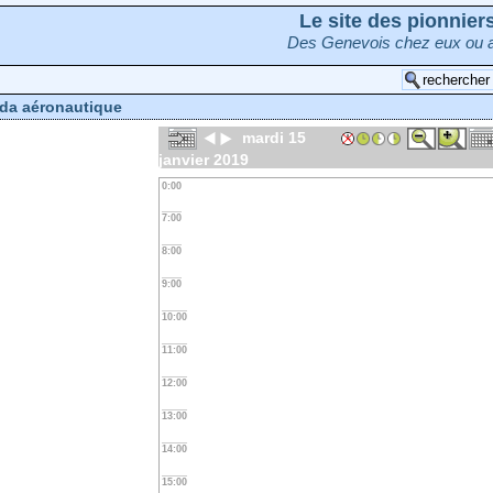
Le site des pionnie
Des Genevois chez eux ou a
da aéronautique
mardi 15
janvier 2019
0:00
7:00
8:00
9:00
10:00
11:00
12:00
13:00
14:00
15:00