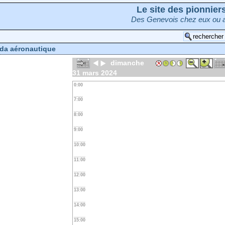
Le site des pionnie
Des Genevois chez eux ou a
da aéronautique
dimanche
31 mars 2024
0:00
7:00
8:00
9:00
10:00
11:00
12:00
13:00
14:00
15:00