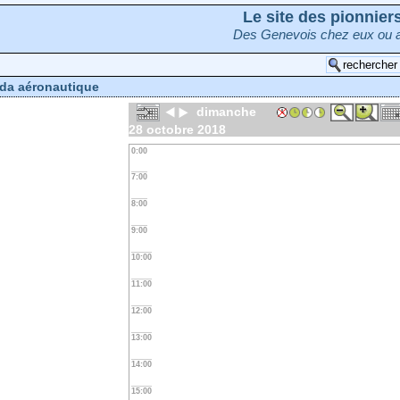
Le site des pionnie
Des Genevois chez eux ou a
da aéronautique
dimanche
28 octobre 2018
0:00
7:00
8:00
9:00
10:00
11:00
12:00
13:00
14:00
15:00