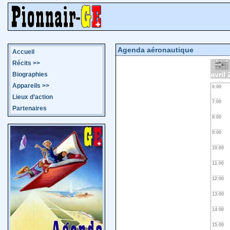
Agenda aéronautique
Accueil
Récits
>>
avril
Biographies
Appareils
>>
0:00
Lieux d’action
7:00
Partenaires
8:00
9:00
10:00
11:00
12:00
13:00
14:00
15:00