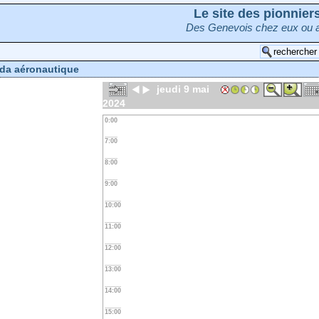
Le site des pionnie
Des Genevois chez eux ou a
da aéronautique
jeudi 9 mai
2024
0:00
7:00
8:00
9:00
10:00
11:00
12:00
13:00
14:00
15:00